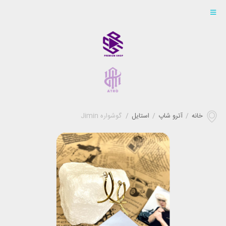
خانه
/
آترو شاپ
/
استایل
/
گوشواره Jimin