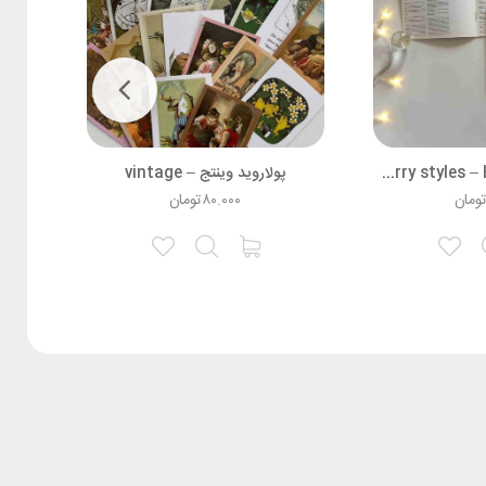
آلبوم Harry styles – Harry Styles
پولاروید وینتج – vintage
آلبوم es – Coldplay
ومان
۸۰.۰۰۰
تومان
۰