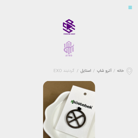
خانه
/
آترو شاپ
/
استایل
/
گردنبند EXO