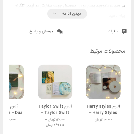
در صورت ناموجود بودن بودن محصول جهت سفارش به آیدی تلگرام
دیدن ادامه...
پیام دهید.
نظرات
پرسش و پاسخ
محصولات مرتبط
آلبوم Harry styles
آلبوم Taylor Swift
آلبوم ure
algia – Dua
– Taylor Swift
– Harry Styles
Lipa
۱۲۰.۰۰۰
تومان
۱۲۰.۰۰۰
تومان
–
۱۲۰.۰۰۰
توما
۲۴۹.۰۰۰
تومان