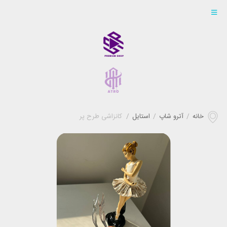
خانه
/
آترو شاپ
/
استایل
/
کانزاشی طرح پر