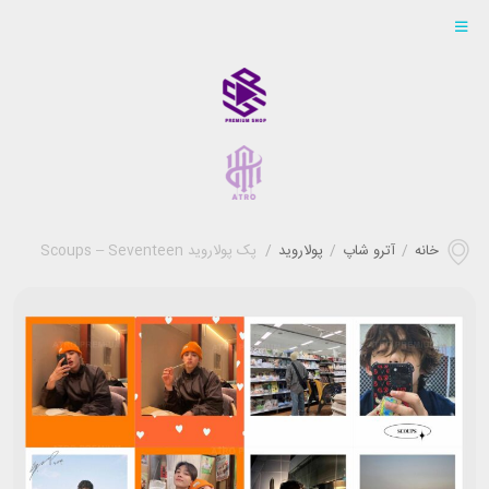
خانه
/
آترو شاپ
/
پولاروید
/
پک پولاروید Scoups – Seventeen