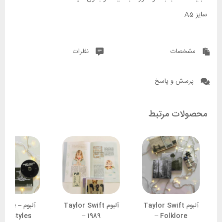
سایز A5
مشخصات
نظرات
پرسش و پاسخ
محصولات مرتبط
آلبوم Taylor Swift
آلبوم Taylor Swift
آلبوم  Line
rry Styles
– 1989
– Folklore