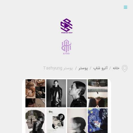
خانه
/
آترو شاپ
/
پوستر
/
پوستر Taehyung