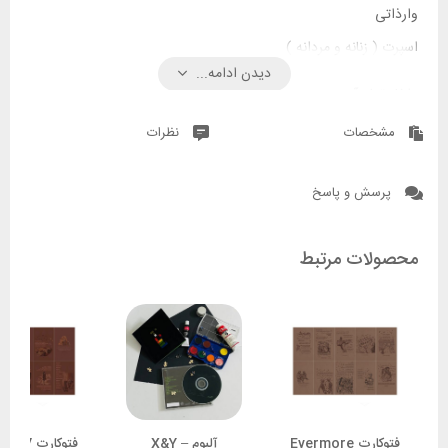
وارذاتی
اسپرت ( زنانه و مردانه )
دیدن ادامه...
داخل تمام آستر
جادار
مشخصات
نظرات
پرسش و پاسخ
محصولات مرتبط
فتوکارت Evermore
آلبوم X&Y –