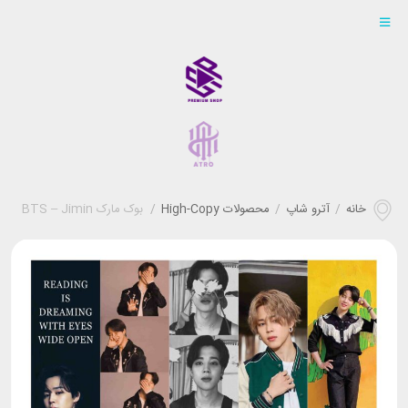
خانه
/
آترو شاپ
/
محصولات High-Copy
/
بوک‌ مارک BTS – Jimin