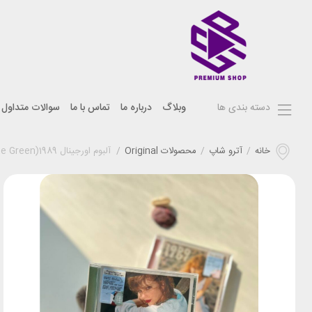
دسته بندی ها
وبلاگ
درباره ما
تماس با ما
سوالات متداول
خانه
/
آترو شاپ
/
محصولات Original
/
آلبوم اورجینال 1989(Taylor’s Version – Aquamarine Green )