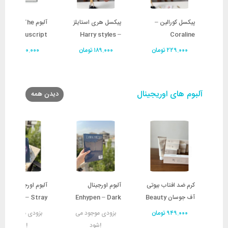
پیکسل کورالین –
پیکسل هری استایلز
آلبوم TPD – The
Manuscript
Harry styles –
Coraline
Fine line
ن
۲۲۹.۰۰۰
تومان
۱۸۹.۰۰۰
تومان
۱۲۰.۰۰۰
تومان
آلبوم های اوریجینال
دیدن همه
کرم ضد افتاب بیوتی
آلبوم اورجینال
آلبوم اورجینال 
آف جوسان Beauty
Enhypen – Dark
Star – Stray
Kids
Blood
of joseon
۹۴۹.۰۰۰
تومان
بزودی موجود می
بزودی موجود می
شود!
شود!