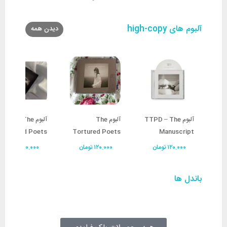
آلبوم های high-copy
دیدن همه
آلبوم TTPD – The
آلبوم The
آلبوم The
Tortured Poets
Tortured Poets
Manuscript
Department –
Department –
۱۲۰.۰۰۰
تومان
۱۲۰.۰۰۰
تومان
۱۲۰.۰۰۰
تومان
The Black Dog
The Albatross
باندل ها